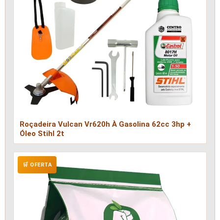
Roçadeira Vulcan Vr620h À Gasolina 62cc 3hp +
Óleo Stihl 2t
🛒 OFERTA