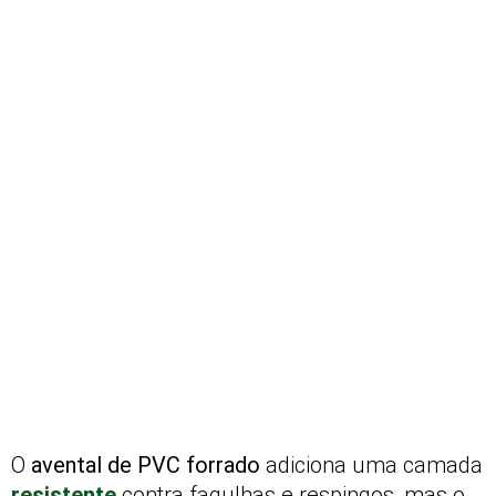
O
avental de PVC forrado
adiciona uma camada
resistente
contra fagulhas e respingos, mas o