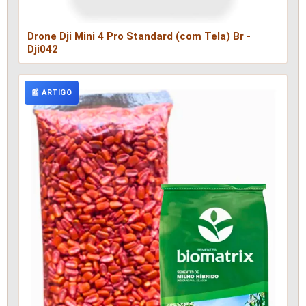
Drone Dji Mini 4 Pro Standard (com Tela) Br -
Dji042
📰 ARTIGO