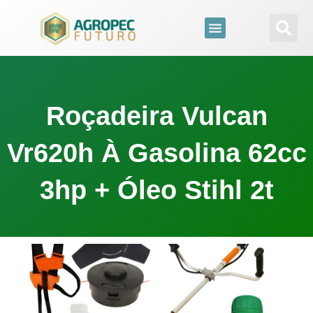
para
o
conteúdo
Roçadeira Vulcan
Vr620h À Gasolina 62cc
3hp + Óleo Stihl 2t