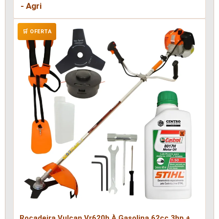
- Agri
🛒 OFERTA
Roçadeira Vulcan Vr620h À Gasolina 62cc 3hp +