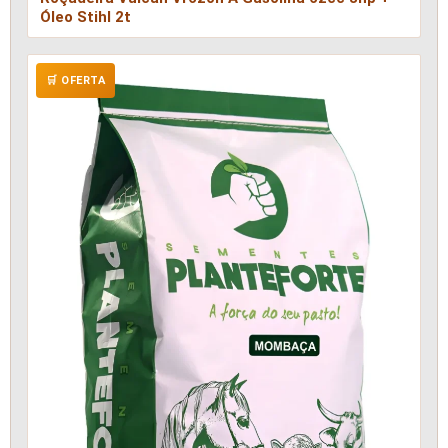
Óleo Stihl 2t
🛒 OFERTA