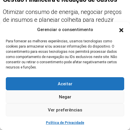
Otimizar consumo de energia, negociar preços
de insumos e planejar colheita para reduzir
perdas são medidas que aumentam o lucro
Gerenciar o consentimento
pistache. Uso de contratos e compras em
Para fornecer as melhores experiências, usamos tecnologias como
volume diminui custos unitários.
cookies para armazenar e/ou acessar informações do dispositivo. O
consentimento para essas tecnologias nos permitirá processar dados
Fluxo de caixa bem gerido permite aproveitar
como comportamento de navegação ou IDs exclusivos neste site. Não
janelas de mercado e negociar condições com
consentir ou retirar o consentimento pode afetar negativamente certos
recursos e funções.
fornecedores. Monitoramento de indicadores
financeiros garante tomada de decisões mais
Aceitar
assertivas.
Negar
A integração com assistência técnica e
programas de extensão reduz erros de manejo
Ver preferências
e custos com tentativas e retrabalhos,
acelerando a geração de lucro.
Política de Privacidade