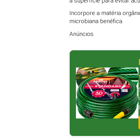
a superfície para evitar ac
Incorpore a matéria orgânic
microbiana benéfica.
Anúncios