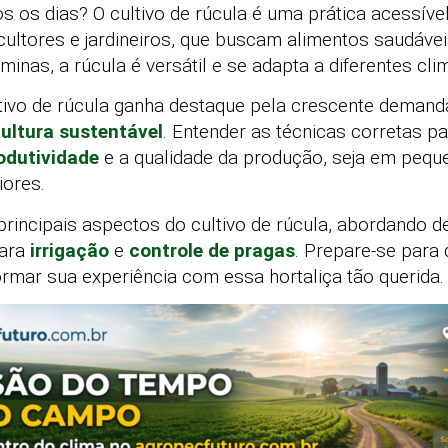
s os dias? O cultivo de rúcula é uma prática acessíve
ltores e jardineiros, que buscam alimentos saudávei
minas, a rúcula é versátil e se adapta a diferentes cli
ltivo de rúcula ganha destaque pela crescente demand
cultura sustentável
. Entender as técnicas corretas pa
odutividade
e a qualidade da produção, seja em pequ
iores.
s principais aspectos do cultivo de rúcula, abordando
para
irrigação
e
controle de pragas
. Prepare-se para 
ormar sua experiência com essa hortaliça tão querida.