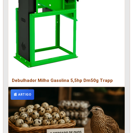
Debulhador Milho Gasolina 5,5hp Dm50g Trapp
📰 ARTIGO