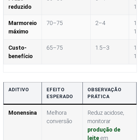
reduzido
13
Marmoreio
70–75
2–4
1
máximo
14
Custo-
65–75
1.5–3
1
benefício
13
ADITIVO
EFEITO
OBSERVAÇÃO
ESPERADO
PRÁTICA
Monensina
Melhora
Reduz acidose,
conversão
monitorar
produção de
leite
em