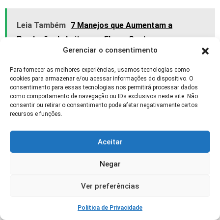
Leia Também
7 Manejos que Aumentam a
Produção de Leite sem Elevar Custos
Gerenciar o consentimento
Quais Suplementos Apresentam Melhor
Para fornecer as melhores experiências, usamos tecnologias como
cookies para armazenar e/ou acessar informações do dispositivo. O
Custo-benefício para Pequenos
consentimento para essas tecnologias nos permitirá processar dados
Confinamentos?
como comportamento de navegação ou IDs exclusivos neste site. Não
consentir ou retirar o consentimento pode afetar negativamente certos
recursos e funções.
Para pequenos confinamentos, as medidas de
maior custo-benefício são: ionóforos para
Aceitar
melhorar conversão, leveduras vivas para
estabilizar ingestão e pequenas doses de
Negar
gordura protegida para elevar densidade
energética. Esses suplementos oferecem
Ver preferências
ganhos claros de eficiência sem requerer
Política de Privacidade
investimentos pesados. Invista também em