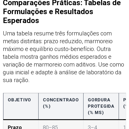
Comparações Práticas: Tabelas de
Formulações e Resultados
Esperados
Uma tabela resume três formulações com
metas distintas: prazo reduzido, marmoreio
máximo e equilíbrio custo-benefício. Outra
tabela mostra ganhos médios esperados e
variação de marmoreio com aditivos. Use como
guia inicial e adapte à análise de laboratório da
sua ração.
OBJETIVO
CONCENTRADO
GORDURA
P
(%)
PROTEGIDA
(%
(% MS)
Prazo
80–85
3–4
1