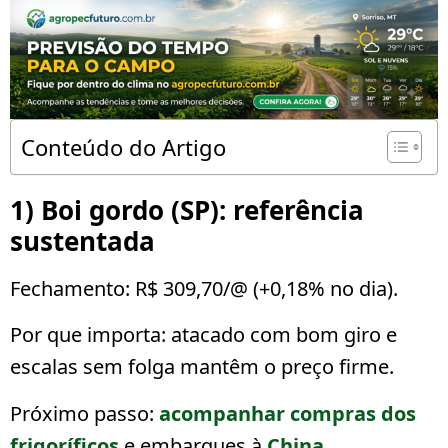
Conteúdo do Artigo
1) Boi gordo (SP): referência
sustentada
Fechamento:
R$ 309,70/@
(
+0,18%
no dia).
Por que importa:
atacado com bom giro e
escalas sem folga mantêm o preço firme.
Próximo passo:
acompanhar compras dos
frigoríficos
e embarques à
China
.