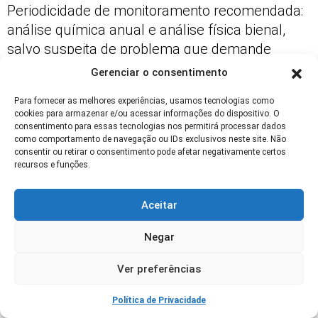
Periodicidade de monitoramento recomendada:
análise química anual e análise física bienal,
salvo suspeita de problema que demande
checagem imediata. Relatórios comparativos de
Gerenciar o consentimento
safras
ajudam a correlacionar intervenções a
Para fornecer as melhores experiências, usamos tecnologias como
resultados e ajustar investimentos futuros.
cookies para armazenar e/ou acessar informações do dispositivo. O
consentimento para essas tecnologias nos permitirá processar dados
Gestores que acompanham KPIs conseguem
como comportamento de navegação ou IDs exclusivos neste site. Não
ajustar aplicação de insumos e calendarização
consentir ou retirar o consentimento pode afetar negativamente certos
recursos e funções.
de práticas, reduzindo desvios e otimizando
lucros. Uso de indicadores também facilita
Aceitar
acesso a financiamento verde e certificações
sustentáveis.
Negar
Ferramentas e recursos recomendados
Ver preferências
Ferramentas úteis incluem aplicativos de
Política de Privacidade
mapeamento de talhões, sensores de umidade,