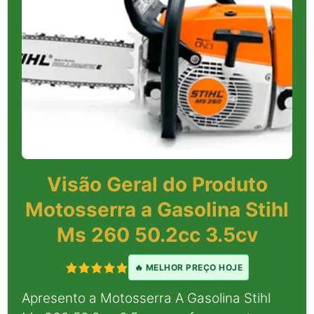
Visão Geral do Produto
Motosserra a Gasolina Stihl
Ms 260 50.2cc 3.5cv
🔥 MELHOR PREÇO HOJE
Apresento a Motosserra A Gasolina Stihl