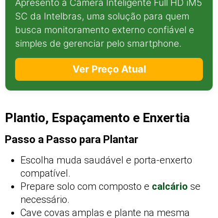
Apresento a Câmera Inteligente Full HD iM5
SC da Intelbras, uma solução para quem
busca monitoramento externo confiável e
simples de gerenciar pelo smartphone.
Ver Preço Atual
Plantio, Espaçamento e Enxertia
Passo a Passo para Plantar
Escolha muda saudável e porta-enxerto
compatível.
Prepare solo com composto e
calcário
se
necessário.
Cave covas amplas e plante na mesma