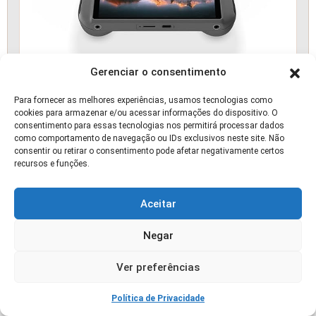
Gerenciar o consentimento
Drone Dji Mini 4 Pro Standard (com Tela) Br -
Dji042
Para fornecer as melhores experiências, usamos tecnologias como
cookies para armazenar e/ou acessar informações do dispositivo. O
consentimento para essas tecnologias nos permitirá processar dados
como comportamento de navegação ou IDs exclusivos neste site. Não
📰 ARTIGO
consentir ou retirar o consentimento pode afetar negativamente certos
recursos e funções.
Aceitar
Negar
Ver preferências
Abobrinha em Casa: 7 Dicas para Colher em
Varanda Pequena
Política de Privacidade