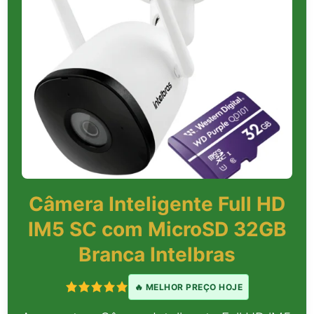
Câmera Inteligente Full HD
IM5 SC com MicroSD 32GB
Branca Intelbras
🔥 MELHOR PREÇO HOJE