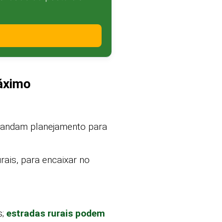
áximo
emandam planejamento para
rais, para encaixar no
s;
estradas rurais podem