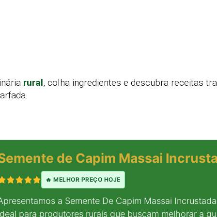
inária
rural
, colha ingredientes e descubra receitas tr
arfada.
Semente de Capim Massai Incrusta
🔥 MELHOR PREÇO HOJE
Apresentamos a Semente De Capim Massai Incrustada
ideal para produtores rurais que buscam melhorar a qu