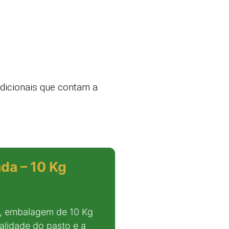
adicionais que contam a
da – 10 Kg
, embalagem de 10 Kg
alidade do pasto e a