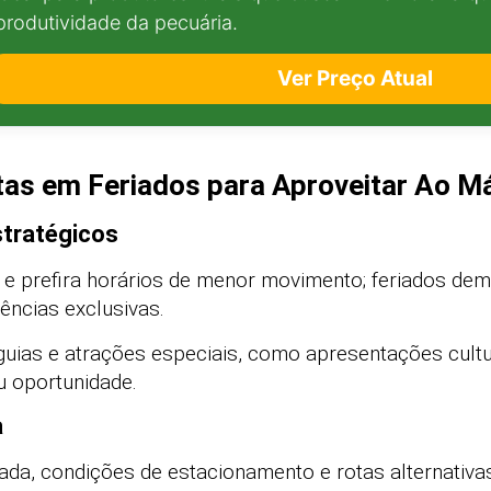
produtividade da pecuária.
Ver Preço Atual
tas em Feriados para Aproveitar Ao M
stratégicos
e prefira horários de menor movimento; feriados d
riências exclusivas.
guias e atrações especiais, como apresentações cultu
u oportunidade.
a
ada, condições de estacionamento e rotas alternativa