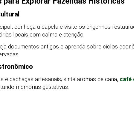
s para Explorar Fazendas Históricas
ultural
cipal, conheça a capela e visite os engenhos restaur
órias locais com calma e atenção.
 veja documentos antigos e aprenda sobre ciclos econ
ervadas.
astronômico
jos e cachaças artesanais; sinta aromas de cana,
café 
rtando memórias gustativas.