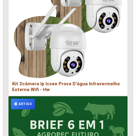
Kit 2câmera Ip Icsee Prova D'água Infravermelho
Externa Wifi - Hw
📰 ARTIGO