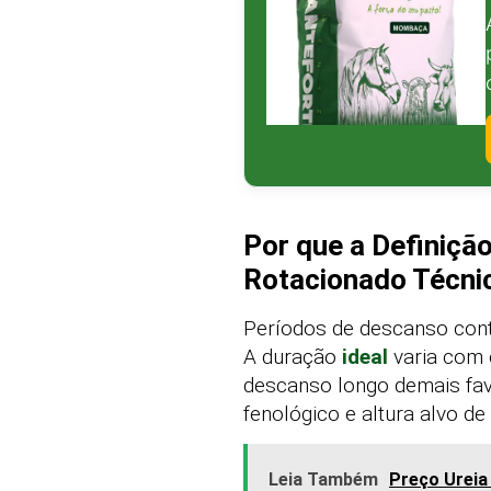
Por que a Definiçã
Rotacionado Técni
Períodos de descanso cont
A duração
ideal
varia com e
descanso longo demais favo
fenológico e altura alvo d
Leia Também
Preço Ureia