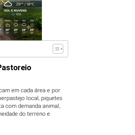
Pastoreio
icam em cada área e por
rpastejo local; piquetes
rta com demanda animal,
eidade do terreno e