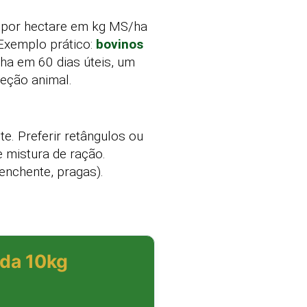
por hectare em kg MS/ha
 Exemplo prático:
bovinos
a em 60 dias úteis, um
leção animal.
e. Preferir retângulos ou
 mistura de ração.
enchente, pragas).
da 10kg