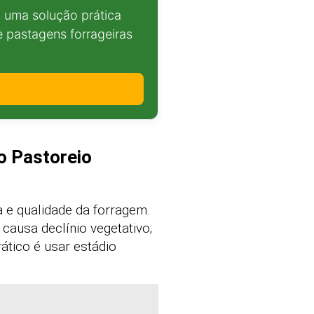
uma solução prática
 pastagens forrageiras
o Pastoreio
 e qualidade da forragem.
causa declínio vegetativo;
ático é usar estádio