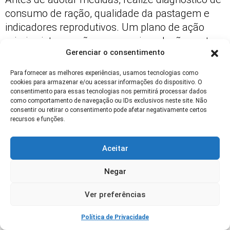
consumo de ração, qualidade da pastagem e
indicadores reprodutivos. Um plano de ação
prioriza intervenções com maior relação custo-
Gerenciar o consentimento
benefício e menor risco operacional.
Para fornecer as melhores experiências, usamos tecnologias como
Use amostras de forragem, análises
cookies para armazenar e/ou acessar informações do dispositivo. O
laboratoriais e avaliações de condição corporal
consentimento para essas tecnologias nos permitirá processar dados
como comportamento de navegação ou IDs exclusivos neste site. Não
para ajustar dietas. O monitoramento inicial cria
consentir ou retirar o consentimento pode afetar negativamente certos
linha de base para medir reduções de metano
recursos e funções.
ao longo do tempo.
Aceitar
Termos: diagnóstico de fazenda, balanço
nutritivo e linha de base; planejamento reduz
Negar
investimentos mal direcionados e aumenta
chance de sucesso.
Ver preferências
Treinamento da Equipe e Mudanças de
Política de Privacidade
Manejo