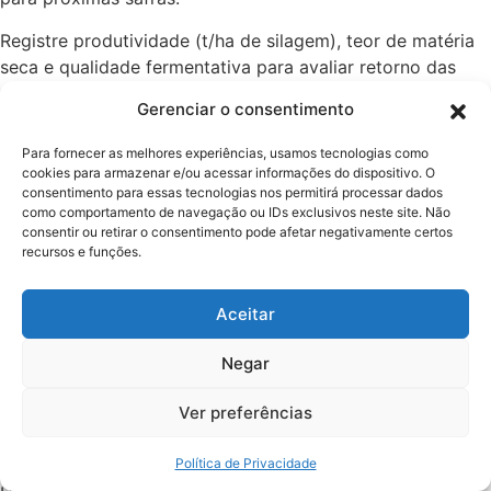
Registre produtividade (t/ha de silagem), teor de matéria
seca e qualidade fermentativa para avaliar retorno das
práticas adotadas. Benchmarks locais ajudam a comparar
Gerenciar o consentimento
desempenho.
Para fornecer as melhores experiências, usamos tecnologias como
Faça avaliações periódicas e ajuste estratégias de
cookies para armazenar e/ou acessar informações do dispositivo. O
correção, adubação e conservação conforme resultados
consentimento para essas tecnologias nos permitirá processar dados
obtidos no campo.
como comportamento de navegação ou IDs exclusivos neste site. Não
consentir ou retirar o consentimento pode afetar negativamente certos
Registro de Operações e Custo
recursos e funções.
por Hectare
Aceitar
Manter registros detalhados de operações, insumos e
Negar
rendimentos permite calcular custo por hectare e
identificar pontos de redução de despesa. Isso é
Ver preferências
fundamental para pequenos produtores que buscam
eficiência no preparo solo.
Política de Privacidade