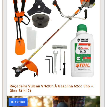
Roçadeira Vulcan Vr620h À Gasolina 62cc 3hp +
Óleo Stihl 2t
📰 ARTIGO