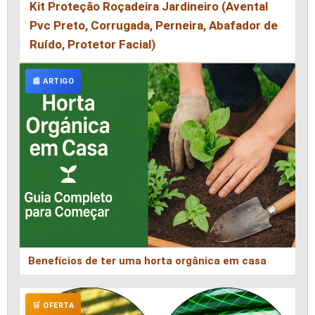
Kit Proteção Roçadeira Jardineiro (Avental
Pvc Preto, Corrugada, Perneira, Abafador de
Ruído, Protetor Facial)
📰 ARTIGO
Benefícios de ter uma horta orgânica em casa
🛒 OFERTA