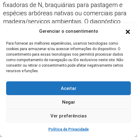
fixadoras de N, braquiárias para pastagem e
espécies arbóreas nativas ou comerciais para
madeira/serviços ambientais. O diagnóstico
regional orienta seleção adequada.
Gerenciar o consentimento
Preciso de Crédito ou Assistência
Para fornecer as melhores experiências, usamos tecnologias como
Técnica?
cookies para armazenar e/ou acessar informações do dispositivo. O
consentimento para essas tecnologias nos permitirá processar dados
como comportamento de navegação ou IDs exclusivos neste site. Não
Crédito e assistência técnica são recomendados
consentir ou retirar o consentimento pode afetar negativamente certos
para reduzir riscos iniciais. Linhas de
recursos e funções.
financiamento rural e programas públicos
podem cobrir implantação. Assistência técnica
Aceitar
ajuda na escolha de combinações, manejo e na
Negar
otimização de fluxos de caixa.
Ver preferências
Quais Riscos Ainda Permanecem Após
Implantar ILPF?
Política de Privacidade