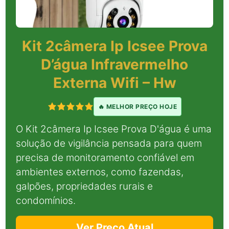
Kit 2câmera Ip Icsee Prova
D’água Infravermelho
Externa Wifi – Hw
🔥 MELHOR PREÇO HOJE
O Kit 2câmera Ip Icsee Prova D'água é uma
solução de vigilância pensada para quem
precisa de monitoramento confiável em
ambientes externos, como fazendas,
galpões, propriedades rurais e
condomínios.
Ver Preço Atual