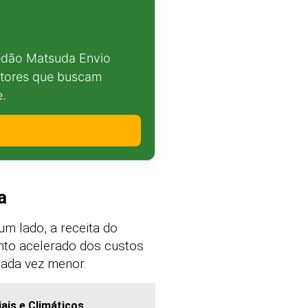
edão Matsuda Envio
utores que buscam
e.
a
m lado, a receita do
nto acelerado dos custos
cada vez menor.
is e Climáticos