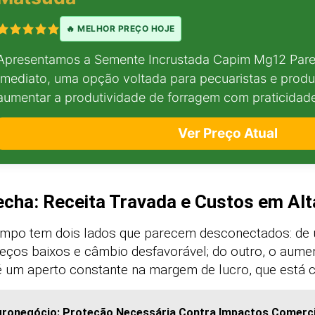
🔥 MELHOR PREÇO HOJE
Apresentamos a Semente Incrustada Capim Mg12 Par
Imediato, uma opção voltada para pecuaristas e prod
aumentar a produtividade de forragem com praticidad
Ver Preço Atual
cha: Receita Travada e Custos em Alt
ampo tem dois lados que parecem desconectados: de u
reços baixos e câmbio desfavorável; do outro, o aume
 é um aperto constante na margem de lucro, que está 
ronegócio: Proteção Necessária Contra Impactos Comercia