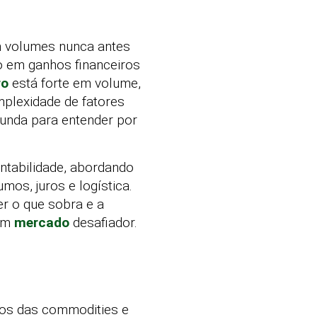
 volumes nunca antes
o em ganhos financeiros
ro
está forte em volume,
mplexidade de fatores
unda para entender por
ntabilidade, abordando
os, juros e logística.
er o que sobra e a
 um
mercado
desafiador.
xos das commodities e