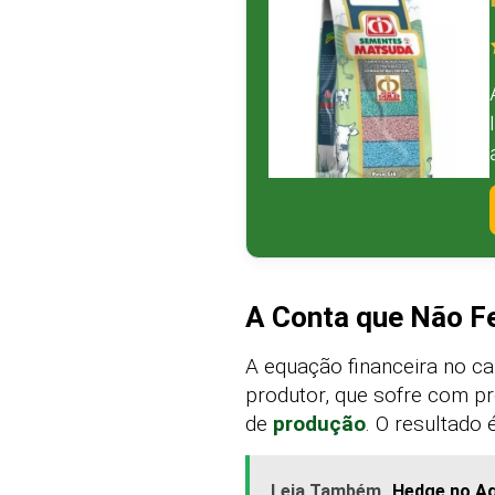
A Conta que Não Fe
A equação financeira no c
produtor, que sofre com p
de
produção
. O resultado
Leia Também
Hedge no Ag