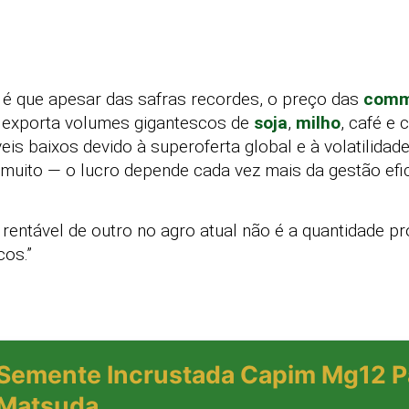
 é que apesar das safras recordes, o preço das
comm
l exporta volumes gigantescos de
soja
,
milho
, café e
eis baixos devido à superoferta global e à volatilidad
r muito — o lucro depende cada vez mais da gestão efi
rentável de outro no agro atual não é a quantidade p
cos.”
Semente Incrustada Capim Mg12 P
Matsuda