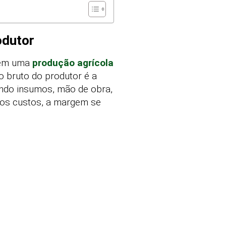
odutor
ntém uma
produção agrícola
o bruto do produtor é a
uindo insumos, mão de obra,
dos custos, a margem se