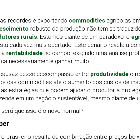
fras recordes e exportando
commodities
agrícolas em
rescimento
robusto da produção não tem se traduzid
dutores rurais
. Estamos diante de um paradoxo: o
ag
está cada vez mais apertado. Este cenário revela a co
m a
rentabilidade
no campo, exigindo uma análise prof
fica necessariamente ganhar muito.
as causas desse descompasso entre
produtividade
e re
os das commodities até o aumento dos custos de insum
 as estratégias que podem ajudar o produtor a proteg
azenda em um negócio sustentável, mesmo diante de
: será que isso é o novo normal?
ber
ro brasileiro resulta da combinação entre preços bai