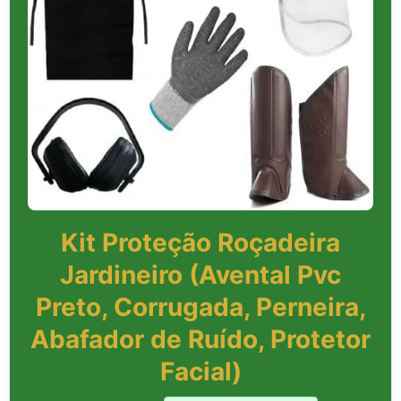
Kit Proteção Roçadeira
Jardineiro (Avental Pvc
Preto, Corrugada, Perneira,
Abafador de Ruído, Protetor
Facial)