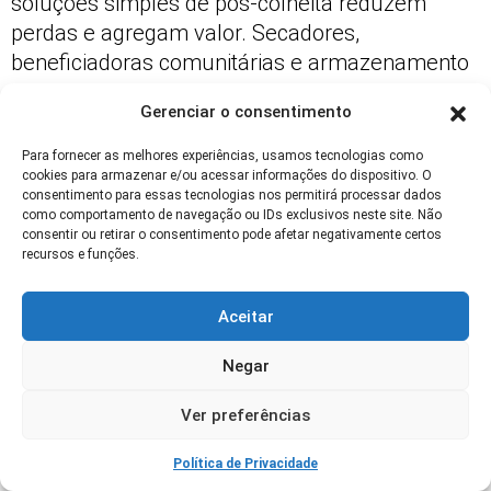
soluções simples de pós-colheita reduzem
perdas e agregam valor. Secadores,
beneficiadoras comunitárias e armazenamento
hermético prolongam vida útil do grão.
Gerenciar o consentimento
Essas tecnologias traduzem o legado da origem
Para fornecer as melhores experiências, usamos tecnologias como
do feijão para
práticas modernas que
cookies para armazenar e/ou acessar informações do dispositivo. O
melhoram renda e segurança alimentar
.
consentimento para essas tecnologias nos permitirá processar dados
como comportamento de navegação ou IDs exclusivos neste site. Não
consentir ou retirar o consentimento pode afetar negativamente certos
Políticas que facilitem acesso a crédito e
recursos e funções.
assistência técnica ampliam a adoção dessas
soluções.
Aceitar
Sustentabilidade e Futuro:
Negar
Preservando a Origem do Feijão
Ver preferências
Conservação da Biodiversidade do Feijão
Política de Privacidade
Preservar variedades tradicionais é preservar