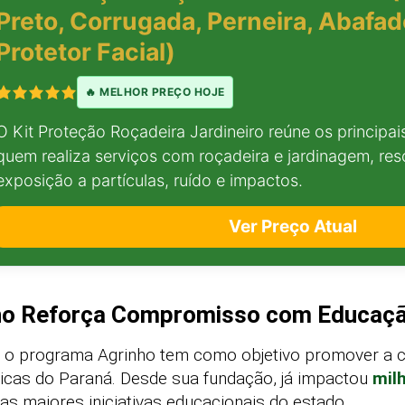
Preto, Corrugada, Perneira, Abafad
Protetor Facial)
🔥 MELHOR PREÇO HOJE
O Kit Proteção Roçadeira Jardineiro reúne os principa
quem realiza serviços com roçadeira e jardinagem, re
exposição a partículas, ruído e impactos.
Ver Preço Atual
nho Reforça Compromisso com Educaçã
, o programa Agrinho tem como objetivo promover a c
icas do Paraná. Desde sua fundação, já impactou
mil
s maiores iniciativas educacionais do estado.