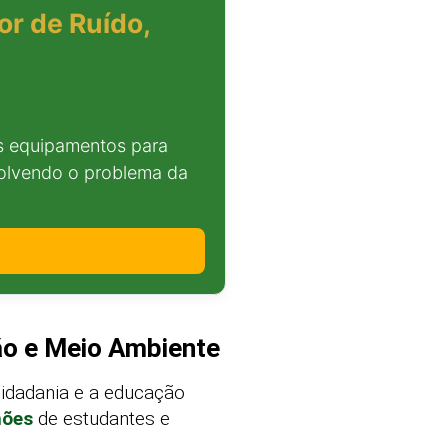
or de Ruído,
is equipamentos para
solvendo o problema da
o e Meio Ambiente
idadania e a educação
hões
de estudantes e