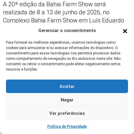
A 20ª edição da Bahia Farm Show será
realizada de 8 a 13 de junho de 2026, no
Complexo Bahia Farm Show em Luís Eduardo
Magalhães, Oeste da Bahia. O evento contará
Gerenciar o consentimento
com mais de 500 expositores e espera superar
Para fornecer as melhores experiências, usamos tecnologias como
o público recorde de 162 mil visitantes
cookies para armazenar e/ou acessar informações do dispositivo. O
registrado em 2025, incluindo novidades
consentimento para essas tecnologias nos permitirá processar dados
como comportamento de navegação ou IDs exclusivos neste site. Não
tecnológicas e o primeiro leilão de bovinos da
consentir ou retirar o consentimento pode afetar negativamente certos
feira.
recursos e funções.
Quem Organiza a Bahia Farm Show?
Aceitar
A organização da Bahia Farm Show fica a cargo
Negar
da Associação de Agricultores e Irrigantes da
Bahia (AIBA), em parceria com a Associação
Ver preferências
Baiana dos Produtores de Algodão (Abapa), a
Associação dos Irrigantes do Oeste da Bahia
Política de Privacidade