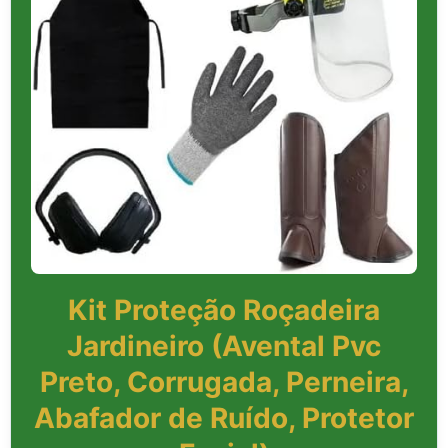
Kit Proteção Roçadeira
Jardineiro (Avental Pvc
Preto, Corrugada, Perneira,
Abafador de Ruído, Protetor