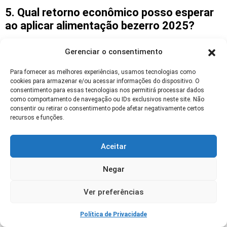
5. Qual retorno econômico posso esperar
ao aplicar alimentação bezerro 2025?
O retorno varia conforme escala, estado
Gerenciar o consentimento
sanitário inicial e custo dos produtos, mas
frequentemente inclui redução de tratamentos,
Para fornecer as melhores experiências, usamos tecnologias como
cookies para armazenar e/ou acessar informações do dispositivo. O
menor mortalidade e ganho de peso melhorado,
consentimento para essas tecnologias nos permitirá processar dados
resultando em menor custo por quilo produzido.
como comportamento de navegação ou IDs exclusivos neste site. Não
consentir ou retirar o consentimento pode afetar negativamente certos
Estudos de campo indicam retorno em semanas
recursos e funções.
a meses; calcule custo do programa versus
economia em tratamentos e aumento de
Aceitar
produtividade para estimar payback.
Negar
Loja de Ofertas
Ver preferências
Política de Privacidade
🛒 OFERTA