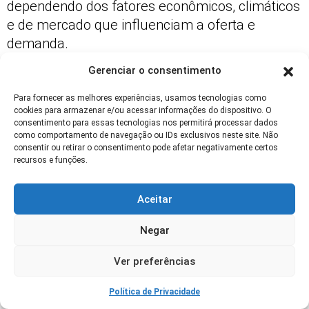
dependendo dos fatores econômicos, climáticos
e de mercado que influenciam a oferta e
demanda.
Quais Estratégias o Pecuarista Deve
Gerenciar o consentimento
Adotar Diante do Cenário Atual de Alta da
Para fornecer as melhores experiências, usamos tecnologias como
Arroba do Boi Gordo?
cookies para armazenar e/ou acessar informações do dispositivo. O
consentimento para essas tecnologias nos permitirá processar dados
O pecuarista deve focar no equilíbrio entre
como comportamento de navegação ou IDs exclusivos neste site. Não
consentir ou retirar o consentimento pode afetar negativamente certos
retenção e venda estratégica para aproveitar os
recursos e funções.
preços elevados sem comprometer o
crescimento do rebanho. Investir em manejo
Aceitar
eficiente, negociar custos e diversificar canais
de venda, incluindo exportação, são medidas
Negar
recomendadas para maximizar a rentabilidade
Ver preferências
nesse período.
Política de Privacidade