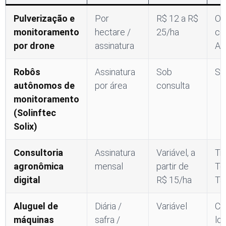
Pulverização e
Por
R$ 12 a R$
Op
monitoramento
hectare /
25/ha
ce
por drone
assinatura
A
Robôs
Assinatura
Sob
So
autônomos de
por área
consulta
monitoramento
(Solinftec
Solix)
Consultoria
Assinatura
Variável, a
Tra
agronômica
mensal
partir de
Te
digital
R$ 15/ha
Ta
Aluguel de
Diária /
Variável
Co
máquinas
safra /
lo