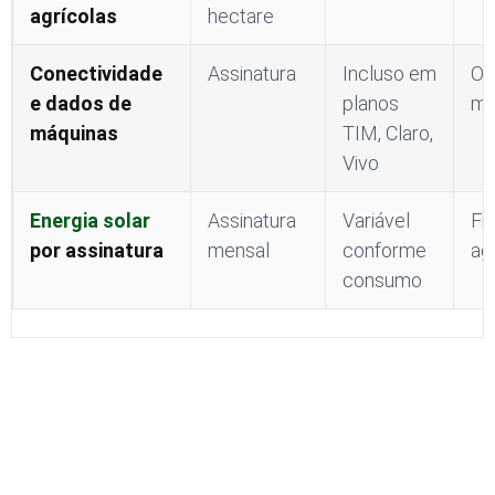
agrícolas
hectare
Conectividade
Assinatura
Incluso em
Op
e dados de
planos
mó
máquinas
TIM, Claro,
Vivo
Energia solar
Assinatura
Variável
Fi
por assinatura
mensal
conforme
ag
consumo