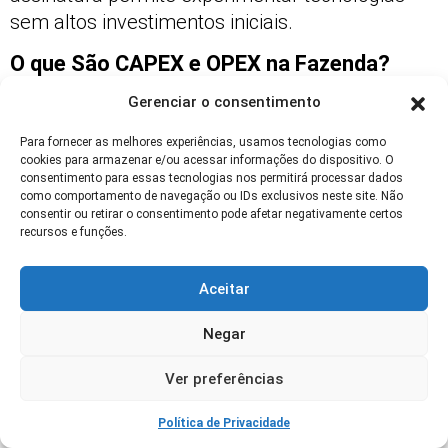
sem altos investimentos iniciais.
O que São CAPEX e OPEX na Fazenda?
Gerenciar o consentimento
CAPEX (capital expenditure) é o gasto de capital
na compra de ativos, como tratores e máquinas,
Para fornecer as melhores experiências, usamos tecnologias como
que ficam imobilizados e depreciam com o
cookies para armazenar e/ou acessar informações do dispositivo. O
consentimento para essas tecnologias nos permitirá processar dados
tempo. OPEX (operational expenditure) é o
como comportamento de navegação ou IDs exclusivos neste site. Não
custo operacional contínuo, como o pagamento
consentir ou retirar o consentimento pode afetar negativamente certos
recursos e funções.
por serviços de tecnologia agrícola por
assinatura ou aluguel, que é mais flexível e
Aceitar
adaptado a cenários de margens apertadas.
Cooperativas Podem Contratar Farm-as-a-
Negar
Service Coletivamente?
Ver preferências
Sim, cooperativas são uma excelente porta de
Política de Privacidade
entrada para o FaaS, pois permitem diluir os