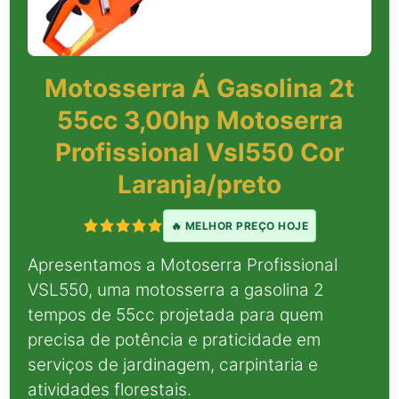
Motosserra Á Gasolina 2t
55cc 3,00hp Motoserra
Profissional Vsl550 Cor
Laranja/preto
🔥 MELHOR PREÇO HOJE
Apresentamos a Motoserra Profissional
VSL550, uma motosserra a gasolina 2
tempos de 55cc projetada para quem
precisa de potência e praticidade em
serviços de jardinagem, carpintaria e
atividades florestais.