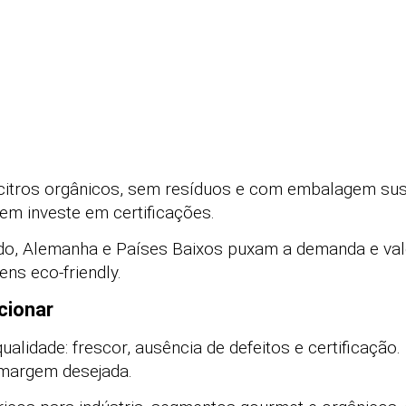
citros orgânicos, sem resíduos e com embalagem sust
m investe em certificações.
o, Alemanha e Países Baixos puxam a demanda e val
ns eco-friendly.
cionar
ualidade: frescor, ausência de defeitos e certificação
 margem desejada.