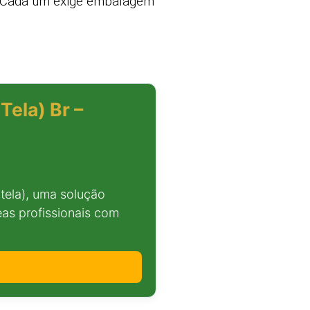
s. Cada um exige embalagem
Tela) Br –
tela), uma solução
as profissionais com