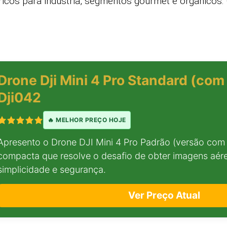
ítricos para indústria, segmentos gourmet e orgânico
Drone Dji Mini 4 Pro Standard (com 
Dji042
🔥 MELHOR PREÇO HOJE
Apresento o Drone DJI Mini 4 Pro Padrão (versão com 
compacta que resolve o desafio de obter imagens aére
simplicidade e segurança.
Ver Preço Atual